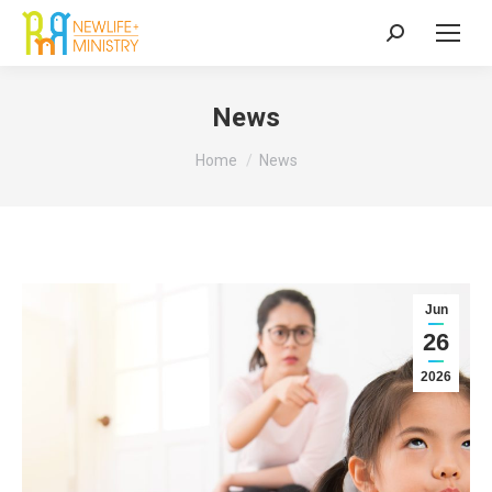
Search:
News
You are here:
Home
News
Jun
26
2026