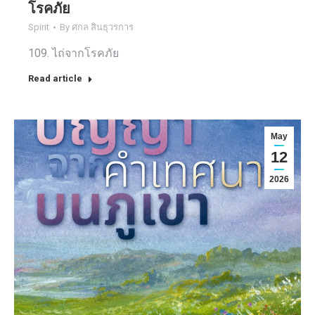
โรคภัย
Spirit
By
ศกล สินธุวรการ
109. ไถ่จากโรคภัย
Read article
May
12
2026