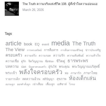
The Truth ความจริงแห่งชีวิต 108. ผู้ที่เข้าใจความอ่อนแอ
March 26, 2026
Tags
media
article
The Truth
book
EQ
event
The View
การสื่อสาร
การทรงสถิตย์
การสื่อสารของชีวิตคู่
ข่าวประเสริฐ
ครอบครัว
ความรัก
ความจริง
ความสัมพันธ์
ความรอด
ความสำเร็จ
ธารพระพร
ความเชื่อ
ชีวิตคู่
จิตวิญญาณ
ชัยชนะ
คู่รัก
บทความ
พระคุณ
พระวิญญาณบริสุทธิ์
ปอด
ปัญหาครอบครัว
ผู้รับใช้
พลังใจครอบครัว
พระเจ้า
ภาษาไทย
ภาษารัก
พ่อ
ห้องเด็กเล่น
ลดความอ้วน
สุขภาพ
รายการเด็ก
สติปัญญา
อบรมลูก
ออกคำสั่งลูก
เข่าเสื่อม
เลี้ยงลูก
เอลีชาห์
โกรธ