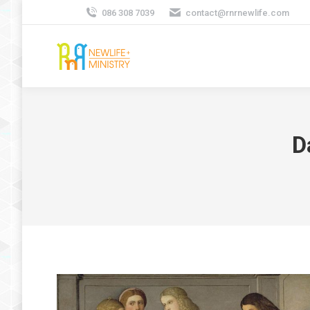
086 308 7039
contact@rnrnewlife.com
D