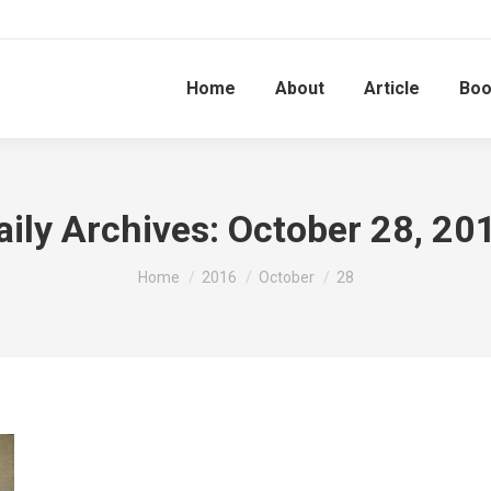
Home
About
Article
Bo
aily Archives:
October 28, 20
You are here:
Home
2016
October
28