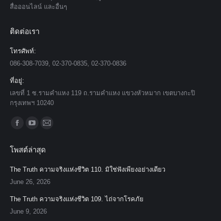
สื่อออนไลน์ และอื่นๆ
ติดต่อเรา
โทรศัพท์:
086-308-7039, 02-370-0835, 02-370-0836
ที่อยู่:
เลขที่ 1 ซ.รามคำแหง 119 ถ.รามคำแหง แขวงหัวหมาก เขตบางกะปิ
กรุงเทพฯ 10240
Find us on:
Facebook
YouTube
Mail
page
page
page
โพสต์ล่าสุด
opens
opens
opens
in
in
in
The Truth ความจริงแห่งชีวิต 110. มิใช่ฟังเพียงอย่างเดียว
new
new
new
June 26, 2026
window
window
window
The Truth ความจริงแห่งชีวิต 109. ไถ่จากโรคภัย
June 9, 2026