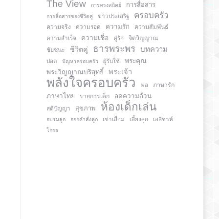
The View
การสื่อสาร
การทรงสถิตย์
ครอบครัว
การสื่อสารของชีวิตคู่
ข่าวประเสริฐ
ความรัก
ความจริง
ความสัมพันธ์
ความรอด
ความเชื่อ
จิตวิญญาณ
ความสำเร็จ
คู่รัก
ธารพระพร
บทความ
ชีวิตคู่
ชัยชนะ
พระคุณ
ปอด
ปัญหาครอบครัว
ผู้รับใช้
พระวิญญาณบริสุทธิ์
พระเจ้า
พลังใจครอบครัว
ภาษารัก
พ่อ
ภาษาไทย
ลดความอ้วน
รายการเด็ก
ห้องเด็กเล่น
สุขภาพ
สติปัญญา
อบรมลูก
ออกคำสั่งลูก
เข่าเสื่อม
เลี้ยงลูก
เอลีชาห์
โกรธ