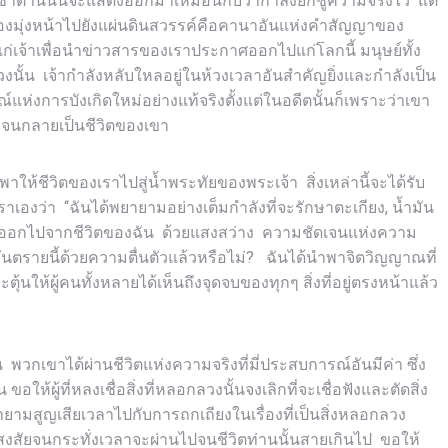
องซาตานนั้นจะแสดงออกมาเหมือนกับว่ากำลังยกชูความจริงไว้ แต่
่ต้องมุ่งหน้าไปยังแผ่นดินสวรรค์คือคานาอันแห่งคำสัญญาของ
ก่เจ้าเพื่อนำข่าวสารของเราประกาศออกไปแก่โลกนี้ มนุษย์ทั้ง
นั้น เจ้ากำลังหลับใหลอยู่ในห้วงเวลาอันสำคัญยิ่งและกำลังเป็น
ห่งการบังเกิดใหม่อย่างแท้จริงตั้งแต่ในอดีตนั้นก็เพราะว่าเขา
ออยู่จนกลายเป็นชีวิตของเขา
ห้ชีวิตของเราไปสู่น้ำพระทัยของพระเจ้า สิ่งเหล่านี้จะได้รับ
งว่า “ฉันได้พยายามอย่างเต็มกำลังที่จะรักษาตะเกียง, น้ำมัน
่างออกไปจากชีวิตของฉัน ด้วยแสงสว่าง ความชัดเจนแห่งความ
อันตรายนี้ด้วยความตื่นตัวแล้วหรือไม่? ฉันได้นำพาจิตวิญญาณที่
ุ้นให้ผู้คนทั้งหลายได้เห็นถึงจุดจบของทุกๆ สิ่งที่อยู่ตรงหน้าแล้ว
 พวกเขาได้ผ่านชีวิตแห่งความจริงที่มี่ประสบการณ์อันมีค่า ซึ่ง
ห้ผู้ที่หลงเชื่อสิ่งที่หลอกลวงนั้นจงเลิกที่จะเชื่อฟังและตัดสิ่ง
มสูญเสียเวลาไปกับการถกเถียงในเรื่องที่เป็นสิ่งหลอกลวง
สงสัยจนกระทั่งเวลาจะผ่านไปจนชีวิตท่านนั้นสายเกินไป ขอให้