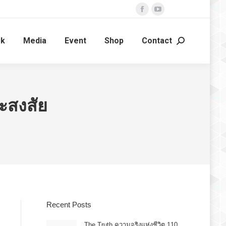
Facebook
YouTube
page
page
ok
Media
Event
Shop
Contact
opens
opens
Search:
in
in
new
new
window
window
ะสงสัย
Recent Posts
The Truth ความจริงแห่งชีวิต 110.