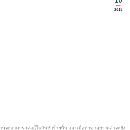
10
2015
่าน​จะ​สา​มารถ​ต่อ​สู้​ใน​วัน​ชั่ว​ร้าย​นั้น และ​เมื่อ​ทำ​ทุก​อย่าง​แล้ว​จะ​ยัง​