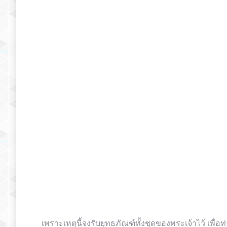
เพราะ​เหตุ​นี้​จง​รับ​ยุทธ​ภัณฑ์​ทั้ง​ชุด​ของ​พระ​เจ้า​ไว้ เพื่อ​ท