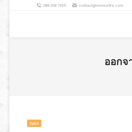
086 308 7039
contact@rnrnewlife.com
ออกจา
Spirit