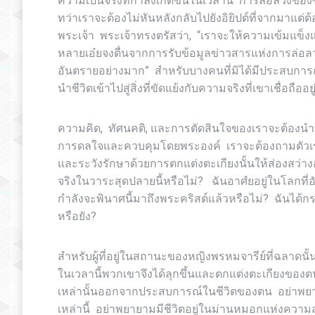
ความเป็นจริงที่กำลังเกิดขึ้นในเวลานี้ การล่อลวงข
ทว่าเราจะต้องไม่หันหลังกลับไปยังอิยิปต์ที่จากมาแต
พระเจ้า พระเจ้าทรงตรัสว่า, “เราจะให้ความเข้มแข็งแ
หลายเอ๋ยจงตื่นจากการรับข้อมูลข่าวสารแห่งการล่อลวง
อันตรายอย่างมาก” สำหรับบางคนที่มิได้มีประสบการณ์แ
นำชีวิตเข้าไปสู่สิ่งที่ขัดแย้งกับความจริงที่เขาเชื่อถื
ความคิด, ทัศนคติ, และการตัดสินใจของเราจะต้องนำพาใ
การดลใจและควบคุมโดยพระองค์ เราจะต้องถามตัวเราเอ
และระวังรักษาด้วยการตกแต่งตะเกียงนั้นให้ส่องสว
จริงในวาระสุดปลายนี้หรือไม่? ฉันอาศํยอยู่ในโลกที่
กำลังจะพินาศนี้มาถึงพระคริสต์แล้วหรือไม่? ฉันได้กระต
หรือยัง?
สำหรับผู้ที่อยู่ในสถานะของหญิงพรหมจารีย์ที่ฉลาดนั้น
ในเวลานี้พวกเขาจึงได้ลุกขึ้นและตกแต่งตะเกียงของตน ขอใ
เหล่านั้นออกจากประสบการณ์ในชีวิตของตน อย่าพยายา
เหล่านี้ อย่าพยายามมีชีวิตอยู่ในม่านหมอกแห่งความ