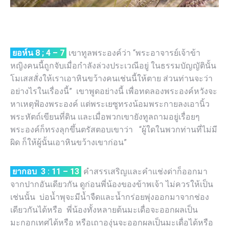
ยอห์น
8 ; 4 – 7
เขาทูลพระองค์ว่า “พระอาจารย์เจ้าข้า
หญิงคนนี้ถูกจับเมื่อกำลังล่วงประเวณีอยู่ ในธรรมบัญญัตินั้น
โมเสสสั่งให้เราเอาหินขว้างคนเช่นนี้ให้ตาย ส่วนท่านจะว่า
อย่างไรในเรื่องนี้” เขาพูดอย่างนี้ เพื่อทดลองพระองค์หวังจะ
หาเหตุฟ้องพระองค์ แต่พระเยซูทรงน้อมพระกายลงเอานิ้ว
พระหัตถ์เขียนที่ดิน และเมื่อพวกเขายังทูลถามอยู่เรื่อยๆ
พระองค์ก็ทรงลุกขึ้นตรัสตอบเขาว่า “ผู้ใดในพวกท่านที่ไม่มี
ผิด ก็ให้ผู้นั้นเอาหินขว้างเขาก่อน”
ยากอบ
3 : 11 – 13
คำสรรเสริญและคำแช่งด่าก็ออกมา
จากปากอันเดียวกัน ดูก่อนพี่น้องของข้าพเจ้า ไม่ควรให้เป็น
เช่นนั้น บ่อน้ำพุจะมีน้ำจืดและน้ำกร่อยพุ่งออกมาจากช่อง
เดียวกันได้หรือ พี่น้องทั้งหลายต้นมะเดื่อจะออกผลเป็น
มะกอกเทศได้หรือ หรือเถาองุ่นจะออกผลเป็นมะเดื่อได้หรือ