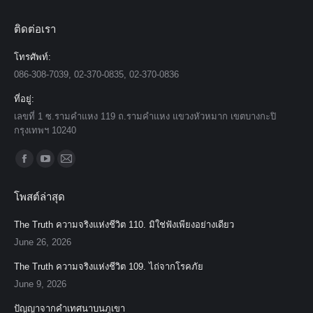
ติดต่อเรา
โทรศัพท์:
086-308-7039, 02-370-0835, 02-370-0836
ที่อยู่:
เลขที่ 1 ซ.รามคำแหง 119 ถ.รามคำแหง แขวงหัวหมาก เขตบางกะปิ
กรุงเทพฯ 10240
Find us on:
Facebook
YouTube
Mail
page
page
page
โพสต์ล่าสุด
opens
opens
opens
in
in
in
The Truth ความจริงแห่งชีวิต 110. มิใช่ฟังเพียงอย่างเดียว
new
new
new
June 26, 2026
window
window
window
The Truth ความจริงแห่งชีวิต 109. ไถ่จากโรคภัย
June 9, 2026
ปัญญาจากคำเทศนาบนภูเขา