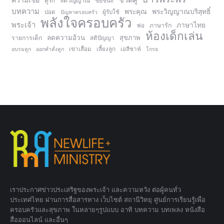
ความเชื่อ
ชีวิตคู่
จิตวิญญาณ
ชัยชนะ
คู่รัก
บทความ
พระคุณ
พระวิญญาณบริสุทธิ์
ปอด
ปัญหาครอบครัว
ผู้รับใช้
พลังใจครอบครัว
พระเจ้า
ภาษาไทย
ภาษารัก
พ่อ
ห้องเด็กเล่น
ลดความอ้วน
สุขภาพ
รายการเด็ก
สติปัญญา
อบรมลูก
ออกคำสั่งลูก
เข่าเสื่อม
เลี้ยงลูก
เอลีชาห์
โกรธ
เราประกาศข่าวประเสริฐของพระเจ้า และความหวัง ต่อผู้คนทั่ว
ประเทศไทย ผ่านการสื่อสารทาง เว็บไซต์ สถานีวิทยุ ศูนย์การเรียนรู้เพื่อ
ครอบครัวและสุขภาพ ในหลายๆรูปแบบ อาทิ บทความ บทเพลง หนังสือ
สื่อออนไลน์ และอื่นๆ