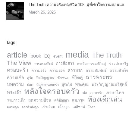
The Truth ความจริงแห่งชีวิต 108. ผู้ที่เข้าใจความอ่อนแอ
March 26, 2026
Tags
media
article
The Truth
book
EQ
event
The View
การสื่อสาร
การทรงสถิตย์
การสื่อสารของชีวิตคู่
ข่าวประเสริฐ
ครอบครัว
ความรัก
ความจริง
ความสัมพันธ์
ความรอด
ความสำเร็จ
ธารพระพร
ความเชื่อ
ชีวิตคู่
จิตวิญญาณ
ชัยชนะ
คู่รัก
บทความ
พระคุณ
พระวิญญาณบริสุทธิ์
ปอด
ปัญหาครอบครัว
ผู้รับใช้
พลังใจครอบครัว
พระเจ้า
ภาษาไทย
ภาษารัก
พ่อ
ห้องเด็กเล่น
ลดความอ้วน
สุขภาพ
รายการเด็ก
สติปัญญา
อบรมลูก
ออกคำสั่งลูก
เข่าเสื่อม
เลี้ยงลูก
เอลีชาห์
โกรธ