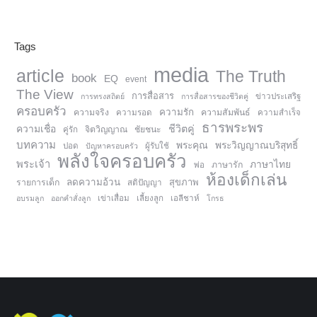
Tags
media
article
The Truth
book
EQ
event
The View
การสื่อสาร
การทรงสถิตย์
การสื่อสารของชีวิตคู่
ข่าวประเสริฐ
ครอบครัว
ความรัก
ความจริง
ความสัมพันธ์
ความรอด
ความสำเร็จ
ธารพระพร
ความเชื่อ
ชีวิตคู่
จิตวิญญาณ
ชัยชนะ
คู่รัก
บทความ
พระคุณ
พระวิญญาณบริสุทธิ์
ปอด
ปัญหาครอบครัว
ผู้รับใช้
พลังใจครอบครัว
พระเจ้า
ภาษาไทย
ภาษารัก
พ่อ
ห้องเด็กเล่น
ลดความอ้วน
สุขภาพ
รายการเด็ก
สติปัญญา
อบรมลูก
ออกคำสั่งลูก
เข่าเสื่อม
เลี้ยงลูก
เอลีชาห์
โกรธ