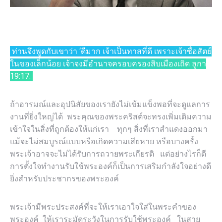
ท่าน​จึง​พูด​กับ​เขา​ว่า ‘ดี​มาก เจ้า​เป็น​ทาส​ที่​ดี เพราะ​เจ้า​ซื่อ​สัตย์​
ใน​ของ​เล็ก​น้อย เจ้า​จง​มี​อำ​นาจ​ครอบ​ครอง​สิบ​เมือง​เถิด ลูกา
19:17.
ถ้าอารมณ์และอุปนิสัยของเรายังไม่เข้มแข็งพอที่จะดูแลการ
งานที่ยิ่งใหญ่ได้ พระคุณของพระคริสต์จะทรงเพิ่มเติมความ
เข้าใจในสิ่งที่ถูกต้องให้แก่เรา ทุกๆ สิ่งที่เราสำแดงออกมา
แม้จะไม่สมบูรณ์แบบหรือเกิดความเสียหาย หรือบางครั้ง
พระเจ้าอาจจะไม่ได้รับการถวายพระเกียรติ แต่อย่างไรก็ดี
การตั้งใจทำงานรับใช้พระองค์ก็เป็นการเสริมกำลังใจอย่างดี
ยิ่งสำหรับประชากรของพระองค์
พระเจ้ามีพระประสงค์ที่จะให้เราเอาใจใส่ในพระคำของ
พระองค์ ให้เราระมัดระวังในการรับใช้พระองค์ ในสาย