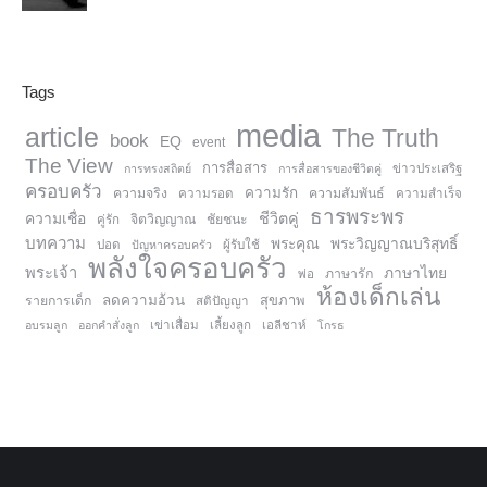
Tags
media
article
The Truth
book
EQ
event
The View
การสื่อสาร
การทรงสถิตย์
การสื่อสารของชีวิตคู่
ข่าวประเสริฐ
ครอบครัว
ความรัก
ความจริง
ความสัมพันธ์
ความรอด
ความสำเร็จ
ธารพระพร
ความเชื่อ
ชีวิตคู่
จิตวิญญาณ
ชัยชนะ
คู่รัก
บทความ
พระคุณ
พระวิญญาณบริสุทธิ์
ปอด
ปัญหาครอบครัว
ผู้รับใช้
พลังใจครอบครัว
พระเจ้า
ภาษาไทย
ภาษารัก
พ่อ
ห้องเด็กเล่น
ลดความอ้วน
สุขภาพ
รายการเด็ก
สติปัญญา
อบรมลูก
ออกคำสั่งลูก
เข่าเสื่อม
เลี้ยงลูก
เอลีชาห์
โกรธ