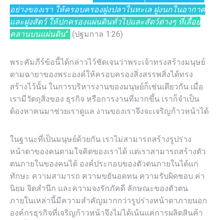
อย่างของเรา ให้ครอบครองฝูงปลาในทะเล ฝูงนกในอากาศ
และฝูงสัตว์ ให้ปกครองแผ่นดินทั่วไปและสัตว์ต่างๆ ที่เลื้อย
คลานบนแผ่นดิน
”
(ปฐมกาล 1:26)
พระคัมภีร์ข้อนี้ได้กล่าวไว้ชัดเจนว่าพระเจ้าทรงสร้างมนุษย์
ตามฉายาของพระองค์ให้ครอบครองสิ่งสรรพสิ่งได้ทรง
สร้างไว้นั้น ในการบริหารงานของมนุษย์ก็เช่นเดียวกัน เมื่อ
เรามีวัตถุสิ่งของ ธุรกิจ หรือการงานที่มากขึ้น เราก็จำเป็น
ต้องหาคนมาช่วยเราดูแล งานของเราจึงจะเจริญก้าวหน้าได้
ในฐานะที่เป็นมนุษย์ด้วยกัน เราไม่สามารถสร้างรูปร่าง
หน้าตาของคนตามใจคิดของเราได้ แต่เราสามารถสร้างตัว
ตนภายในของคนได้ องค์ประกอบของตัวตนภายในได้แก่
ทักษะ ความสามารถ ความขยันอดทน ความรับผิดชอบ ค่า
นิยม จิตสำนึก และความจงรักภัคดี ลักษณะของตัวตน
ภายในเหล่านี้มีความสำคัญมากกว่ารูปร่างหน้าตาภายนอก
องค์กรธุรกิจที่เจริญก้าวหน้าจึงไม่ได้เน้นแค่การผลิตสินค้า