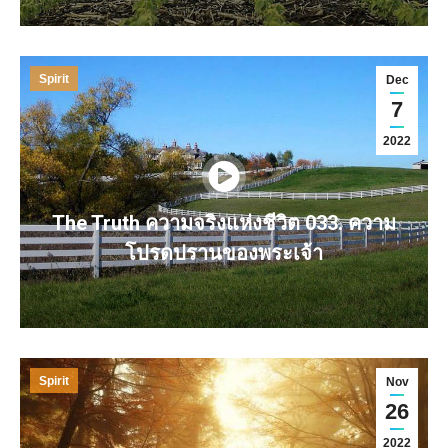
Spirit
Dec
7
2022
The Truth ความจริงแห่งชีวิต 033. ความ
โปรดปรานของพระเจ้า
Spirit
Nov
26
2022