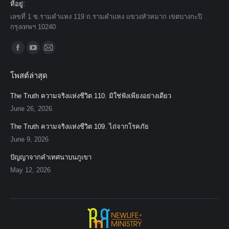
ที่อยู่:
เลขที่ 1 ซ.รามคำแหง 119 ถ.รามคำแหง แขวงหัวหมาก เขตบางกะปิ
กรุงเทพฯ 10240
Find us on:
Facebook
YouTube
Mail
page
page
page
โพสต์ล่าสุด
opens
opens
opens
in
in
in
The Truth ความจริงแห่งชีวิต 110. มิใช่ฟังเพียงอย่างเดียว
new
new
new
June 26, 2026
window
window
window
The Truth ความจริงแห่งชีวิต 109. ไถ่จากโรคภัย
June 9, 2026
ปัญญาจากคำเทศนาบนภูเขา
May 12, 2026