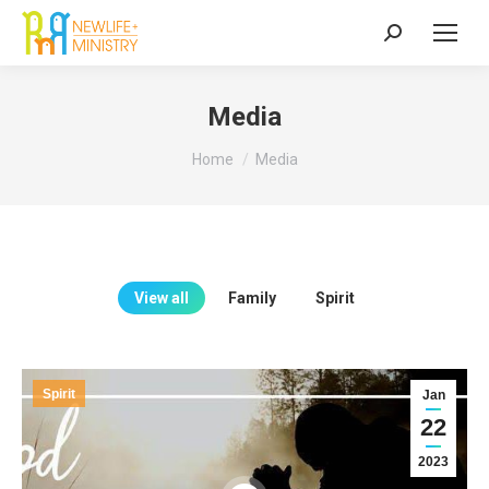
Search:
Media
You are here:
Home
Media
View all
Family
Spirit
Spirit
Jan
22
2023