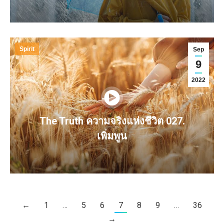
Spirit
Sep
9
2022
The Truth ความจริงแห่งชีวิต 027.
เพิ่มพูน
←
1
…
5
6
7
8
9
…
36
→