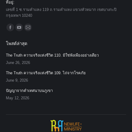
ที่อยู่:
เลขที่ 1 ซ.รามคำแหง 119 ถ.รามคำแหง แขวงหัวหมาก เขตบางกะปิ
กรุงเทพฯ 10240
Find us on:
Facebook
YouTube
Mail
page
page
page
โพสต์ล่าสุด
opens
opens
opens
in
in
in
The Truth ความจริงแห่งชีวิต 110. มิใช่ฟังเพียงอย่างเดียว
new
new
new
June 26, 2026
window
window
window
The Truth ความจริงแห่งชีวิต 109. ไถ่จากโรคภัย
June 9, 2026
ปัญญาจากคำเทศนาบนภูเขา
May 12, 2026