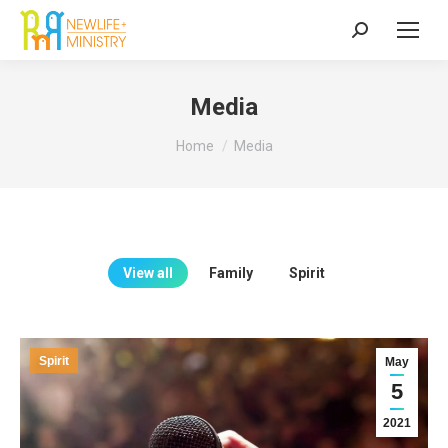
Search:
Media
You are here:
Home
Media
View all
Family
Spirit
Spirit
May
5
2021