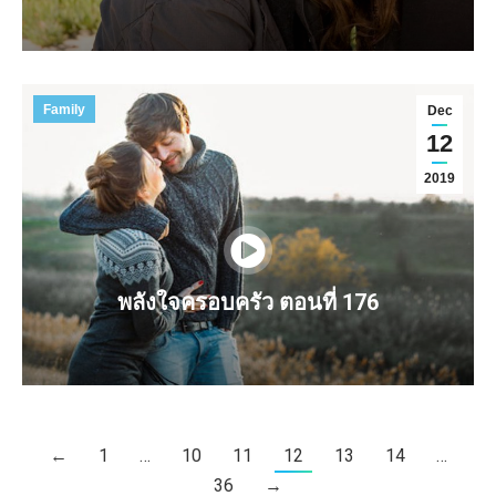
Family
Dec
12
2019
พลังใจครอบครัว ตอนที่ 176
←
1
…
10
11
12
13
14
…
36
→