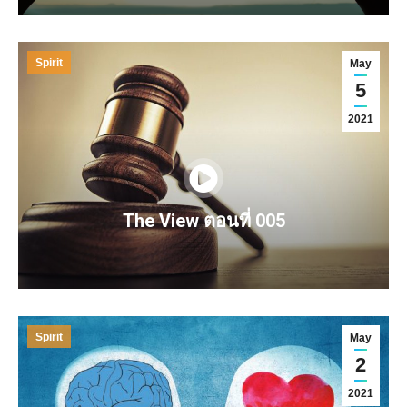
Spirit
May
5
2021
The View ตอนที่ 005
Spirit
May
2
2021