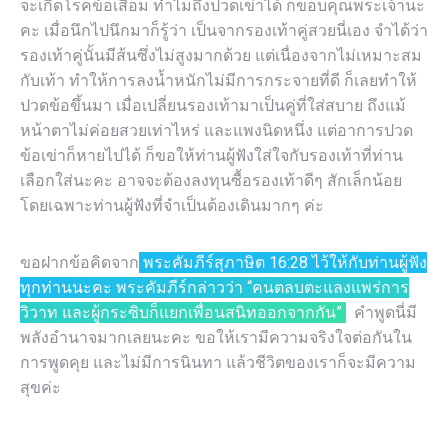
จะเกิดโรคข้อเสื่อม ทำไมถึงปวดเข่าได้ ก็ขอบคุณพระเจ้านะ
คะ เมื่อนึกไปนึกมาก็รู้ว่า เป็นจากรองเท้าคู่สวยนี่เอง จำได้ว่า
รองเท้าคู่นั้นมีส้นซึ่งไม่สูงมากด้วย แต่เนื่องจากไม่เหมาะสม
กับเท้า ทำให้การลงน้ำหนักไม่มีการกระจายที่ดี ก็เลยทำให้
ปวดข้อขึ้นมา เมื่อเปลี่ยนรองเท้ามาเป็นคู่ที่ใส่สบาย ถึงแม้
หน้าตาไม่ค่อยสวยเท่าไหร่ และแพงนิดหนึ่ง แต่อาการปวด
ข้อเข่าก็หายไปได้ ก็ขอให้ท่านผู้ฟังใส่ใจกับรองเท้าที่ท่าน
เลือกใส่นะคะ อาจจะต้องลงทุนซื้อรองเท้าดีๆ สักเล็กน้อย
โดยเฉพาะท่านผู้ฟังที่จำเป็นต้องเดินมากๆ ค่ะ
ขอฝากข้อคิดจาก
พระคัมภีร์สุภาษิต 16:28 ไว้ให้กับท่านผู้ฟัง
ทุกท่านนะคะ พระคัมภีร์กล่าวว่า “คนตลบตะแลงแพร่การ
วิวาท และผู้กระซิบก็แยกเพื่อนสนิทออกจากกัน”
คำพูดนี่มี
พลังอำนาจมากเลยนะคะ ขอให้เรามีความจริงใจต่อกันใน
การพูดคุย และไม่มีการนินทา แล้วชีวิตของเราก็จะมีความ
สุขค่ะ