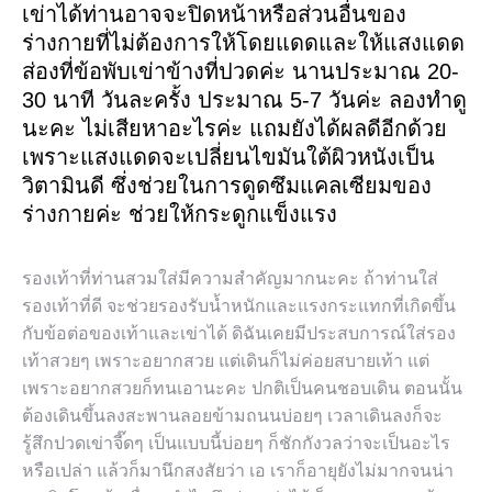
เข่าได้ท่านอาจจะปิดหน้าหรือส่วนอื่นของ
ร่างกายที่ไม่ต้องการให้โดยแดดและให้แสงแดด
ส่องที่ข้อพับเข่าข้างที่ปวดค่ะ นานประมาณ 20-
30 นาที วันละครั้ง ประมาณ 5-7 วันค่ะ ลองทำดู
นะคะ ไม่เสียหาอะไรค่ะ แถมยังได้ผลดีอีกด้วย
เพราะแสงแดดจะเปลี่ยนไขมันใต้ผิวหนังเป็น
วิตามินดี ซึ่งช่วยในการดูดซึมแคลเซียมของ
ร่างกายค่ะ ช่วยให้กระดูกแข็งแรง
รองเท้าที่ท่านสวมใส่มีความสำคัญมากนะคะ ถ้าท่านใส่
รองเท้าที่ดี จะช่วยรองรับน้ำหนักและแรงกระแทกที่เกิดขึ้น
กับข้อต่อของเท้าและเข่าได้ ดิฉันเคยมีประสบการณ์ใส่รอง
เท้าสวยๆ เพราะอยากสวย แต่เดินก็ไม่ค่อยสบายเท้า แต่
เพราะอยากสวยก็ทนเอานะคะ ปกติเป็นคนชอบเดิน ตอนนั้น
ต้องเดินขึ้นลงสะพานลอยข้ามถนนบ่อยๆ เวลาเดินลงก็จะ
รู้สึกปวดเข่าจี๊ดๆ เป็นแบบนี้บ่อยๆ ก็ชักกังวลว่าจะเป็นอะไร
หรือเปล่า แล้วก็มานึกสงสัยว่า เอ เราก็อายุยังไม่มากจนน่า