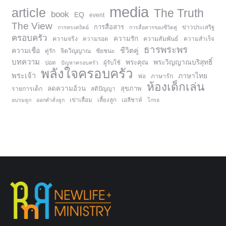
media
article
The Truth
book
EQ
event
The View
การสื่อสาร
การทรงสถิตย์
การสื่อสารของชีวิตคู่
ข่าวประเสริฐ
ครอบครัว
ความรัก
ความจริง
ความสัมพันธ์
ความรอด
ความสำเร็จ
ธารพระพร
ความเชื่อ
ชีวิตคู่
จิตวิญญาณ
ชัยชนะ
คู่รัก
บทความ
พระคุณ
พระวิญญาณบริสุทธิ์
ปอด
ปัญหาครอบครัว
ผู้รับใช้
พลังใจครอบครัว
พระเจ้า
ภาษาไทย
ภาษารัก
พ่อ
ห้องเด็กเล่น
ลดความอ้วน
สุขภาพ
รายการเด็ก
สติปัญญา
อบรมลูก
ออกคำสั่งลูก
เข่าเสื่อม
เลี้ยงลูก
เอลีชาห์
โกรธ