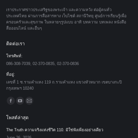
เราประกาศข่าวประเสริฐของพระเจ้า และความหวัง ต่อผู้คนทั่ว
ประเทศไทย ผ่านการสื่อสารทาง เว็บไซต์ สถานีวิทยุ ศูนย์การเรียนรู้เพื่อ
ครอบครัวและสุขภาพ ในหลายๆรูปแบบ อาทิ บทความ บทเพลง หนังสือ
สื่อออนไลน์ และอื่นๆ
ติดต่อเรา
โทรศัพท์:
086-308-7039, 02-370-0835, 02-370-0836
ที่อยู่:
เลขที่ 1 ซ.รามคำแหง 119 ถ.รามคำแหง แขวงหัวหมาก เขตบางกะปิ
กรุงเทพฯ 10240
Find us on:
Facebook
YouTube
Mail
page
page
page
โพสต์ล่าสุด
opens
opens
opens
in
in
in
The Truth ความจริงแห่งชีวิต 110. มิใช่ฟังเพียงอย่างเดียว
new
new
new
June 26, 2026