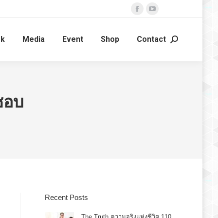
Facebook
YouTube
page
page
ok
Media
Event
Shop
Contact
opens
opens
Search:
in
in
new
new
window
window
ดชอบ
Recent Posts
The Truth ความจริงแห่งชีวิต 110.