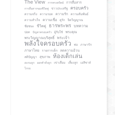
The View
การสื่อสาร
การทรงสถิตย์
ครอบครัว
การสื่อสารของชีวิตคู่
ข่าวประเสริฐ
ความรัก
ความจริง
ความสัมพันธ์
ความรอด
ความเชื่อ
จิตวิญญาณ
ความสำเร็จ
คู่รัก
ธารพระพร
บทความ
ชีวิตคู่
ชัยชนะ
พระคุณ
ปอด
ปัญหาครอบครัว
ผู้รับใช้
พระวิญญาณบริสุทธิ์
พระเจ้า
พลังใจครอบครัว
ภาษารัก
พ่อ
ภาษาไทย
ลดความอ้วน
รายการเด็ก
ห้องเด็กเล่น
สุขภาพ
สติปัญญา
อบรมลูก
ออกคำสั่งลูก
เข่าเสื่อม
เลี้ยงลูก
เอลีชาห์
โกรธ