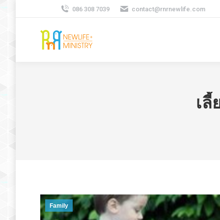
086 308 7039
contact@rnrnewlife.com
เลี
Family