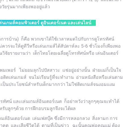
วัยรุ่นมากเพียงพออยู่แล้ว
ล่นเกมส์คอมพิวเตอร์ ดูอินเตอร์เนต และเล่นไลน์
้งทำการบ้าน) ก็คือ พวกเขาได้ใช้เวลาหมดไปกับการดูโทรทัศน์
วรจะให้ดูทีวีหรือเล่นเกมส์ได้สัปดาห์ละ 5-6 ชั่วโมงก็เพียงพอ
ัยรายงานว่า เด็กไทยโดยเฉลี่ยดูโทรทัศน์หรือ เล่นอินเตอร์
พมเพอร์ ไม่ยอมลุกไปปัสสาวะ แช่อยู่อย่างนั้น ฝ่ายแม่ก็เป็นใจ
รือติดเล่นเกมส์ จนไม่เรียนรู้ที่จะทำงาน อ่านหนังสือหรือเล่นตาม
 และเป็นประโยชน์สำหรับเด็กมากกว่า ไม่ใช่ติดเกมส์จนงอมแงม
ทัศน์ และเล่นเกมส์อินเตอร์เนต ก็อย่าหวังว่าลูกๆคุณจะทำได้
ำหรับลูกๆด้วย การฝึกอบรมลูกจึงจะได้ผล
มส์อินเตอร์เนต เล่นเฟสบุ๊ค ซึ่งมีการหลอกลวง สิ่งลามก การ
ยอนาคต และเสียชีวิตได้ ตามที่เป็นข่าว ฉะนั้นคุณพ่อคุณแม่ ต้อง