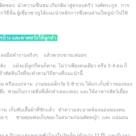
บผิดชอบ นำความชื่นชม เกียรติมาสู่ครอบครัว วงศ์ตระกูล การ
ถูกวิธีนั้น ผู้เชี่ยวชาญได้แนะนำหลักการซึ่งคนส่วนใหญ่นำไปใช้
กๆบ้าง และคาดหวังให้ลูกทำ
ด้ ลงมือทำงานจริงๆ แล้วพวกเขาจะค่อยๆ
ัง แม้จะมีลูกกี่คนก็ตาม ไม่ว่าเพียงคนเดียว หรือ 3-4 คน ก็
ตัดสินใจที่จะทำตามวิถีทางที่แนะนำนี้
ิน หรือแบกหาม งานของเด็กวัย 5-8 ขวบ ได้แก่ เก็บข้าวของของ
๊ะ ช่วยเก็บกวาดสิ่งที่เด็กทำเลอะเทอะ และให้อาหารสัตว์เลี้ยง
งจาน เก็บพับเสื้อผ้าที่ซักแล้ว ทำความสะอาดห้องนอนของตน
ารง่าย ๆ ช่วยคุณพ่อเก็บขยะในสนามก่อนตัดหญ้า และ แน่นอน
ก ๆ มีเวลาเล่นหลายชั่วโมงในวัยเด็ก (ต่ำกว่า 12 ปี) และมีเวลา