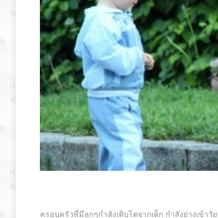
ครอบครัวที่มีลูกๆกำลังเติบโตจากเด็ก กำลังย่างเข้าว