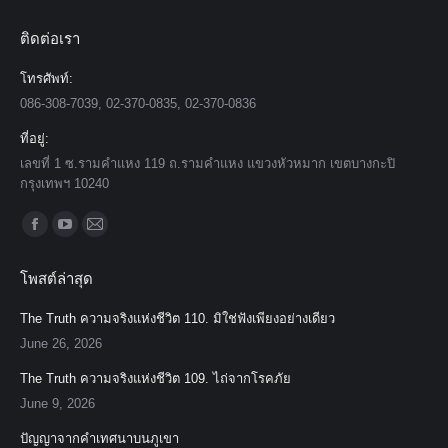
ติดต่อเรา
โทรศัพท์:
086-308-7039, 02-370-0835, 02-370-0836
ที่อยู่:
เลขที่ 1 ซ.รามคำแหง 119 ถ.รามคำแหง แขวงหัวหมาก เขตบางกะปิ
กรุงเทพฯ 10240
Find us on:
Facebook
YouTube
Mail
page
page
page
โพสต์ล่าสุด
opens
opens
opens
in
in
in
The Truth ความจริงแห่งชีวิต 110. มิใช่ฟังเพียงอย่างเดียว
new
new
new
June 26, 2026
window
window
window
The Truth ความจริงแห่งชีวิต 109. ไถ่จากโรคภัย
June 9, 2026
ปัญญาจากคำเทศนาบนภูเขา