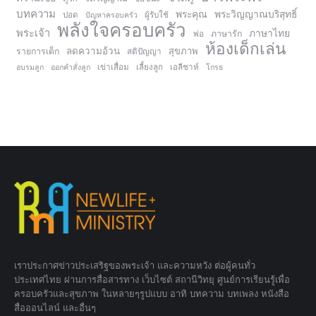
บทความ
พระคุณ
พระวิญญาณบริสุทธิ์
ปอด
ปัญหาครอบครัว
ผู้รับใช้
พลังใจครอบครัว
พระเจ้า
ภาษาไทย
ภาษารัก
พ่อ
ห้องเด็กเล่น
ลดความอ้วน
สุขภาพ
รายการเด็ก
สติปัญญา
อบรมลูก
ออกคำสั่งลูก
เข่าเสื่อม
เลี้ยงลูก
เอลีชาห์
โกรธ
เราประกาศข่าวประเสริฐของพระเจ้า และความหวัง ต่อผู้คนทั่ว
ประเทศไทย ผ่านการสื่อสารทาง เว็บไซต์ สถานีวิทยุ ศูนย์การเรียนรู้เพื่อ
ครอบครัวและสุขภาพ ในหลายๆรูปแบบ อาทิ บทความ บทเพลง หนังสือ
สื่อออนไลน์ และอื่นๆ