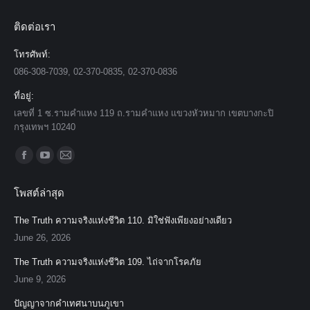
ติดต่อเรา
โทรศัพท์:
086-308-7039, 02-370-0835, 02-370-0836
ที่อยู่:
เลขที่ 1 ซ.รามคำแหง 119 ถ.รามคำแหง แขวงหัวหมาก เขตบางกะปิ
กรุงเทพฯ 10240
Find us on:
Facebook
YouTube
Mail
page
page
page
โพสต์ล่าสุด
opens
opens
opens
in
in
in
The Truth ความจริงแห่งชีวิต 110. มิใช่ฟังเพียงอย่างเดียว
new
new
new
June 26, 2026
window
window
window
The Truth ความจริงแห่งชีวิต 109. ไถ่จากโรคภัย
June 9, 2026
ปัญญาจากคำเทศนาบนภูเขา