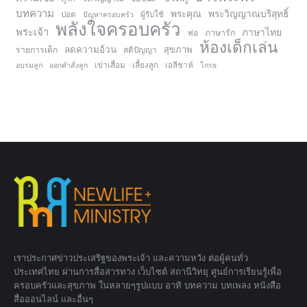
บทความ
พระคุณ
พระวิญญาณบริสุทธิ์
ปอด
ปัญหาครอบครัว
ผู้รับใช้
พลังใจครอบครัว
พระเจ้า
ภาษาไทย
ภาษารัก
พ่อ
ห้องเด็กเล่น
ลดความอ้วน
สุขภาพ
รายการเด็ก
สติปัญญา
อบรมลูก
ออกคำสั่งลูก
เข่าเสื่อม
เลี้ยงลูก
เอลีชาห์
โกรธ
เราประกาศข่าวประเสริฐของพระเจ้า และความหวัง ต่อผู้คนทั่ว
ประเทศไทย ผ่านการสื่อสารทาง เว็บไซต์ สถานีวิทยุ ศูนย์การเรียนรู้เพื่อ
ครอบครัวและสุขภาพ ในหลายๆรูปแบบ อาทิ บทความ บทเพลง หนังสือ
สื่อออนไลน์ และอื่นๆ