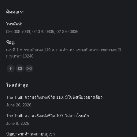
ติดต่อเรา
โทรศัพท์:
086-308-7039, 02-370-0835, 02-370-0836
ที่อยู่:
เลขที่ 1 ซ.รามคำแหง 119 ถ.รามคำแหง แขวงหัวหมาก เขตบางกะปิ
กรุงเทพฯ 10240
Find us on:
Facebook
YouTube
Mail
page
page
page
โพสต์ล่าสุด
opens
opens
opens
in
in
in
The Truth ความจริงแห่งชีวิต 110. มิใช่ฟังเพียงอย่างเดียว
new
new
new
June 26, 2026
window
window
window
The Truth ความจริงแห่งชีวิต 109. ไถ่จากโรคภัย
June 9, 2026
ปัญญาจากคำเทศนาบนภูเขา