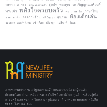
บทความ
พระคุณ
พระวิญญาณบริสุทธิ์
ปอด
ปัญหาครอบครัว
ผู้รับใช้
พลังใจครอบครัว
พระเจ้า
ภาษาไทย
ภาษารัก
พ่อ
ห้องเด็กเล่น
ลดความอ้วน
สุขภาพ
รายการเด็ก
สติปัญญา
อบรมลูก
ออกคำสั่งลูก
เข่าเสื่อม
เลี้ยงลูก
เอลีชาห์
โกรธ
เราประกาศข่าวประเสริฐของพระเจ้า และความหวัง ต่อผู้คนทั่ว
ประเทศไทย ผ่านการสื่อสารทาง เว็บไซต์ สถานีวิทยุ ศูนย์การเรียนรู้เพื่อ
ครอบครัวและสุขภาพ ในหลายๆรูปแบบ อาทิ บทความ บทเพลง หนังสือ
สื่อออนไลน์ และอื่นๆ