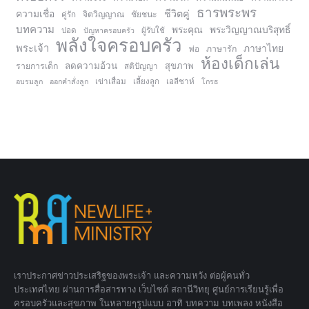
ธารพระพร
ความเชื่อ
ชีวิตคู่
จิตวิญญาณ
ชัยชนะ
คู่รัก
บทความ
พระคุณ
พระวิญญาณบริสุทธิ์
ปอด
ปัญหาครอบครัว
ผู้รับใช้
พลังใจครอบครัว
พระเจ้า
ภาษาไทย
ภาษารัก
พ่อ
ห้องเด็กเล่น
ลดความอ้วน
สุขภาพ
รายการเด็ก
สติปัญญา
อบรมลูก
ออกคำสั่งลูก
เข่าเสื่อม
เลี้ยงลูก
เอลีชาห์
โกรธ
เราประกาศข่าวประเสริฐของพระเจ้า และความหวัง ต่อผู้คนทั่ว
ประเทศไทย ผ่านการสื่อสารทาง เว็บไซต์ สถานีวิทยุ ศูนย์การเรียนรู้เพื่อ
ครอบครัวและสุขภาพ ในหลายๆรูปแบบ อาทิ บทความ บทเพลง หนังสือ