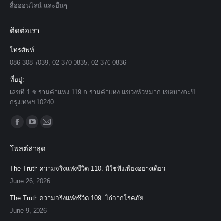
สื่อออนไลน์ และอื่นๆ
ติดต่อเรา
โทรศัพท์:
086-308-7039, 02-370-0835, 02-370-0836
ที่อยู่:
เลขที่ 1 ซ.รามคำแหง 119 ถ.รามคำแหง แขวงหัวหมาก เขตบางกะปิ
กรุงเทพฯ 10240
Find us on:
Facebook
YouTube
Mail
page
page
page
โพสต์ล่าสุด
opens
opens
opens
in
in
in
The Truth ความจริงแห่งชีวิต 110. มิใช่ฟังเพียงอย่างเดียว
new
new
new
June 26, 2026
window
window
window
The Truth ความจริงแห่งชีวิต 109. ไถ่จากโรคภัย
June 9, 2026