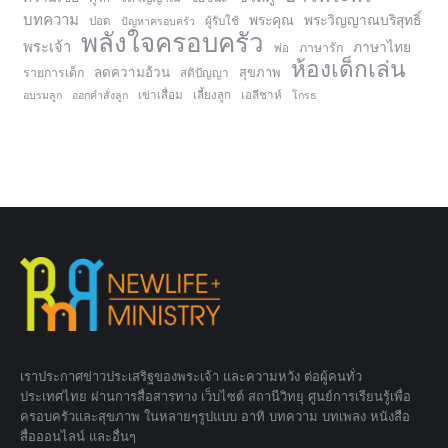
บทความ
พระคุณ
พระวิญญาณบริสุทธิ์
ปอด
ปัญหาครอบครัว
ผู้รับใช้
พลังใจครอบครัว
พระเจ้า
ภาษาไทย
ภาษารัก
พ่อ
ห้องเด็กเล่น
ลดความอ้วน
สุขภาพ
รายการเด็ก
สติปัญญา
อบรมลูก
ออกคำสั่งลูก
เข่าเสื่อม
เลี้ยงลูก
เอลีชาห์
โกรธ
เราประกาศข่าวประเสริฐของพระเจ้า และความหวัง ต่อผู้คนทั่ว
ประเทศไทย ผ่านการสื่อสารทาง เว็บไซต์ สถานีวิทยุ ศูนย์การเรียนรู้เพื่อ
ครอบครัวและสุขภาพ ในหลายๆรูปแบบ อาทิ บทความ บทเพลง หนังสือ
สื่อออนไลน์ และอื่นๆ