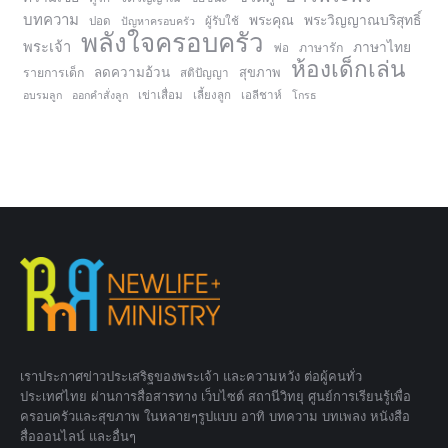
บทความ
พระคุณ
พระวิญญาณบริสุทธิ์
ปอด
ปัญหาครอบครัว
ผู้รับใช้
พลังใจครอบครัว
พระเจ้า
ภาษาไทย
ภาษารัก
พ่อ
ห้องเด็กเล่น
ลดความอ้วน
สุขภาพ
รายการเด็ก
สติปัญญา
อบรมลูก
ออกคำสั่งลูก
เข่าเสื่อม
เลี้ยงลูก
เอลีชาห์
โกรธ
เราประกาศข่าวประเสริฐของพระเจ้า และความหวัง ต่อผู้คนทั่ว
ประเทศไทย ผ่านการสื่อสารทาง เว็บไซต์ สถานีวิทยุ ศูนย์การเรียนรู้เพื่อ
ครอบครัวและสุขภาพ ในหลายๆรูปแบบ อาทิ บทความ บทเพลง หนังสือ
สื่อออนไลน์ และอื่นๆ