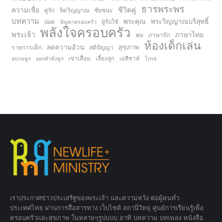
ธารพระพร
ความเชื่อ
ชีวิตคู่
จิตวิญญาณ
ชัยชนะ
คู่รัก
บทความ
พระคุณ
พระวิญญาณบริสุทธิ์
ปอด
ปัญหาครอบครัว
ผู้รับใช้
พลังใจครอบครัว
พระเจ้า
ภาษาไทย
ภาษารัก
พ่อ
ห้องเด็กเล่น
ลดความอ้วน
สุขภาพ
รายการเด็ก
สติปัญญา
อบรมลูก
ออกคำสั่งลูก
เข่าเสื่อม
เลี้ยงลูก
เอลีชาห์
โกรธ
เราประกาศข่าวประเสริฐของพระเจ้า และความหวัง ต่อผู้คนทั่ว
ประเทศไทย ผ่านการสื่อสารทาง เว็บไซต์ สถานีวิทยุ ศูนย์การเรียนรู้เพื่อ
ครอบครัวและสุขภาพ ในหลายๆรูปแบบ อาทิ บทความ บทเพลง หนังสือ