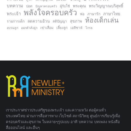
บทความ
พระคุณ
พระวิญญาณบริสุทธิ์
ปอด
ปัญหาครอบครัว
ผู้รับใช้
พลังใจครอบครัว
พระเจ้า
ภาษาไทย
ภาษารัก
พ่อ
ห้องเด็กเล่น
ลดความอ้วน
สุขภาพ
รายการเด็ก
สติปัญญา
อบรมลูก
ออกคำสั่งลูก
เข่าเสื่อม
เลี้ยงลูก
เอลีชาห์
โกรธ
เราประกาศข่าวประเสริฐของพระเจ้า และความหวัง ต่อผู้คนทั่ว
ประเทศไทย ผ่านการสื่อสารทาง เว็บไซต์ สถานีวิทยุ ศูนย์การเรียนรู้เพื่อ
ครอบครัวและสุขภาพ ในหลายๆรูปแบบ อาทิ บทความ บทเพลง หนังสือ
สื่อออนไลน์ และอื่นๆ