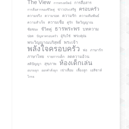
The View
การสื่อสาร
การทรงสถิตย์
ครอบครัว
การสื่อสารของชีวิตคู่
ข่าวประเสริฐ
ความรัก
ความจริง
ความสัมพันธ์
ความรอด
ความเชื่อ
จิตวิญญาณ
ความสำเร็จ
คู่รัก
ธารพระพร
บทความ
ชีวิตคู่
ชัยชนะ
พระคุณ
ปอด
ปัญหาครอบครัว
ผู้รับใช้
พระวิญญาณบริสุทธิ์
พระเจ้า
พลังใจครอบครัว
ภาษารัก
พ่อ
ภาษาไทย
ลดความอ้วน
รายการเด็ก
ห้องเด็กเล่น
สุขภาพ
สติปัญญา
อบรมลูก
ออกคำสั่งลูก
เข่าเสื่อม
เลี้ยงลูก
เอลีชาห์
โกรธ