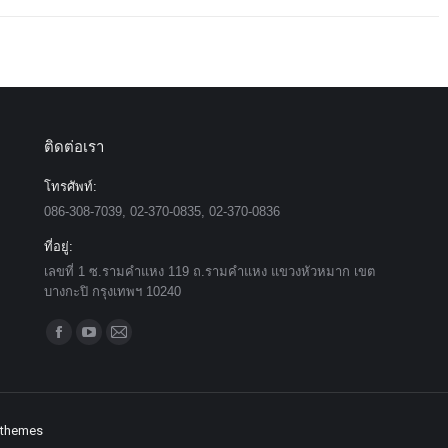
ติดต่อเรา
โทรศัพท์:
086-308-7039, 02-370-0835, 02-370-0836
ที่อยู่:
เลขที่ 1 ซ.รามคำแหง 119 ถ.รามคำแหง แขวงหัวหมาก เขต
บางกะปิ กรุงเทพฯ 10240
Find us on:
Facebook
YouTube
Mail
page
page
page
opens
opens
opens
in
in
in
 themes
new
new
new