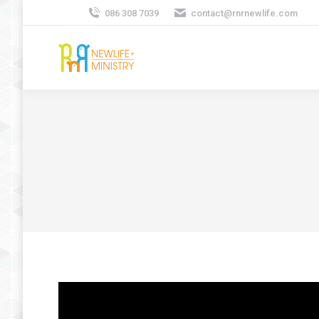
086 308 7039
contact@rnrnewlife.com