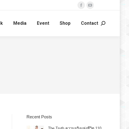
Facebook
YouTube
page
page
ok
Media
Event
Shop
Contact
opens
opens
Search:
in
in
new
new
window
window
Recent Posts
The Truth ความจริงแห่งชีวิต 110.