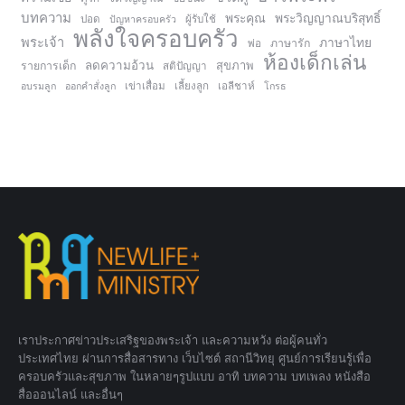
บทความ
พระคุณ
พระวิญญาณบริสุทธิ์
ปอด
ปัญหาครอบครัว
ผู้รับใช้
พลังใจครอบครัว
พระเจ้า
ภาษาไทย
ภาษารัก
พ่อ
ห้องเด็กเล่น
ลดความอ้วน
สุขภาพ
รายการเด็ก
สติปัญญา
อบรมลูก
ออกคำสั่งลูก
เข่าเสื่อม
เลี้ยงลูก
เอลีชาห์
โกรธ
เราประกาศข่าวประเสริฐของพระเจ้า และความหวัง ต่อผู้คนทั่ว
ประเทศไทย ผ่านการสื่อสารทาง เว็บไซต์ สถานีวิทยุ ศูนย์การเรียนรู้เพื่อ
ครอบครัวและสุขภาพ ในหลายๆรูปแบบ อาทิ บทความ บทเพลง หนังสือ
สื่อออนไลน์ และอื่นๆ