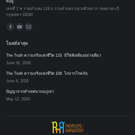
ที่อยู่:
เลขที่ 1 ซ.รามคำแหง 119 ถ.รามคำแหง แขวงหัวหมาก เขตบางกะปิ
กรุงเทพฯ 10240
Find us on:
Facebook
YouTube
Mail
page
page
page
โพสต์ล่าสุด
opens
opens
opens
in
in
in
The Truth ความจริงแห่งชีวิต 110. มิใช่ฟังเพียงอย่างเดียว
new
new
new
June 26, 2026
window
window
window
The Truth ความจริงแห่งชีวิต 109. ไถ่จากโรคภัย
June 9, 2026
ปัญญาจากคำเทศนาบนภูเขา
May 12, 2026