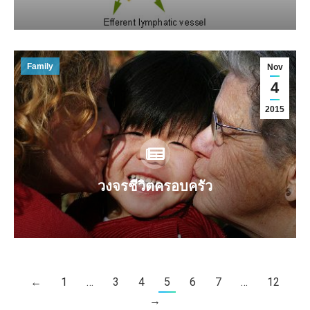
Family
Nov
4
2015
วงจรชีวิตครอบครัว
←
1
…
3
4
5
6
7
…
12
→