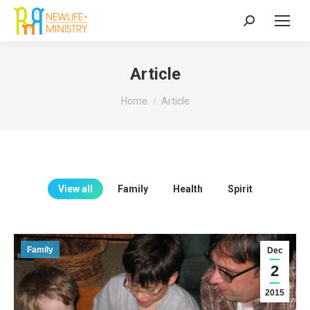
Search:
Article
You are here:
Home
Article
View all
Family
Health
Spirit
Family
Dec
2
2015