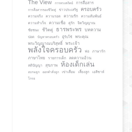
The View
การสื่อสาร
การทรงสถิตย์
ครอบครัว
การสื่อสารของชีวิตคู่
ข่าวประเสริฐ
ความรัก
ความจริง
ความสัมพันธ์
ความรอด
ความเชื่อ
จิตวิญญาณ
ความสำเร็จ
คู่รัก
ธารพระพร
บทความ
ชีวิตคู่
ชัยชนะ
พระคุณ
ปอด
ปัญหาครอบครัว
ผู้รับใช้
พระวิญญาณบริสุทธิ์
พระเจ้า
พลังใจครอบครัว
ภาษารัก
พ่อ
ภาษาไทย
ลดความอ้วน
รายการเด็ก
ห้องเด็กเล่น
สุขภาพ
สติปัญญา
อบรมลูก
ออกคำสั่งลูก
เข่าเสื่อม
เลี้ยงลูก
เอลีชาห์
โกรธ