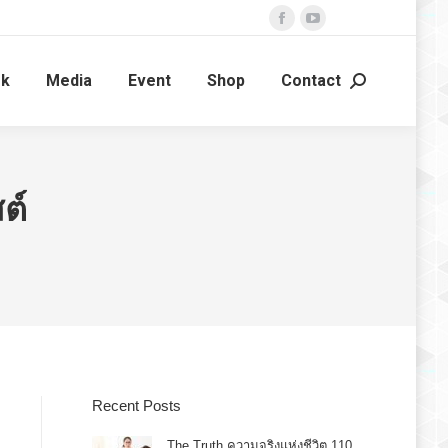
Facebook
YouTube
page
page
ok
Media
Event
Shop
Contact
opens
opens
Search:
in
in
new
new
window
window
ต์
Recent Posts
The Truth ความจริงแห่งชีวิต 110.