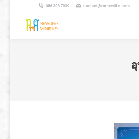
086 308 7039
contact@rnrnewlife.com
อ