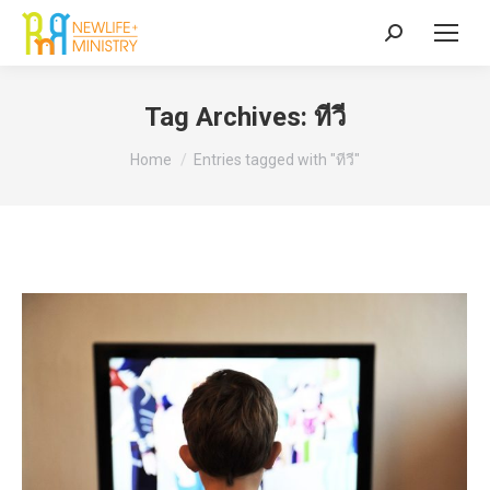
Search:
Tag Archives:
ทีวี
You are here:
Home
Entries tagged with "ทีวี"