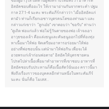
ของผู้อาวุโส แต่ท่านผู้ฟังทราบไหมคะว่า อาหารที่
อิสอัคชอบคืออะไร ให้เรามาอ่านกันจากพระคำ ปฐม
กาล 27:1-4 นะคะ พระคัมภีร์กล่าวว่า “เมื่ออิสอัคแก่
ตามัว ท่านก็เรียกเอซาวบุตรคนโตของท่านมา และ
กล่าวแก่เขาว่า “ลูกเอ๋ย” เขาตอบว่า “ขอรับ” ท่านว่า
“ดูเถิด พ่อแก่แล้ว พ่อไม่รู้วันตายของพ่อ เจ้าจงเอา
อาวุธของเจ้า คือแล่งธนูและคันธนูออกไปที่ท้องทุ่ง
หาเนื้อมาให้พ่อ จัดเตรียมอาหารอร่อยมาให้พ่อ
อย่างที่พ่อชอบนั้น แต่นำมาให้พ่อกิน เพื่อจะได้
อวยพรแก่เจ้าก่อนพ่อตาย” อิสอัคให้บุตรชายคน
โปรดไปล่าเนื้อเพื่อมาทำอาหารที่เขาชอบ อาหารที่
อิสอัคชอบรับประทานก็คือเนื้อสัตว์นั่นเอง คราวนี้มา
ฟังถึงเรื่องราวของบุคคลอีกท่านหนึ่งในพระคัมภีร์
นะคะ นั่นก็คือ โมเสส…