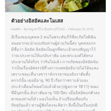
ตัวอย่างอิสอัคและโมเสส
Health
By
พญ.พรวิไล ตันตระรุ่งโรจน์
February 25, 2016
มีเรื่องของบุคคล 2 คนในพระคัมภีร์ที่สะกิดใจดิฉัน
จนอยากจะนำแบ่งปันท่านผู้อ่านวันนี้ค่ะ บุคคลแรก
มีชื่อว่า อิสอัค อิสอัคเป็นลูกที่พระเจ้าทรงสัญญาไว้
ว่าจะประทานให้แก่อับราฮัม และพระองค์ได้ทรง
ประทานให้จริงๆ ว่ากันไปแล้ว การเกิดของอิสอัคนับ
ว่าเป็นเรื่องอัศจรรย์ที่วงการแพทย์อธิบายไม่ได้นะคะ
เพราะขณะที่นางซาราห์ภรรยาของอับราฮัมตั้ง
ครรภ์นั้น เธอมีอายุ 90 ปี เรียกว่าชราแล้วและ
ประจำเดือนก็หมดไปแล้วด้วย (ปฐมกาล 18:11) ขณะ
ที่มีบุตรนั้น อับราฮัมอายุ 100 ปีค่ะ เมื่ออิสอัคแก่ตัวลง
ตาของท่านก็มัว มองไม่เห็น ถ้าเปรียบเทียบกับ
ปัจจุบันแล้ว ท่านผู้ฟังก็คงจะคิดว่า สิ่งนี้เป็นเรื่องปกติ