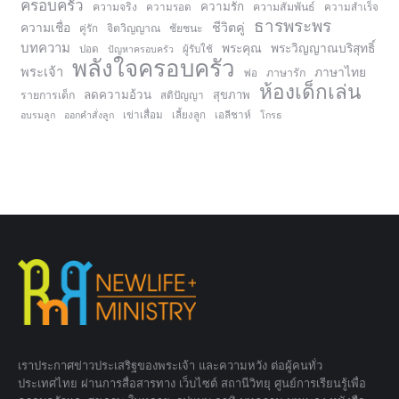
ครอบครัว
ความรัก
ความจริง
ความสัมพันธ์
ความรอด
ความสำเร็จ
ธารพระพร
ความเชื่อ
ชีวิตคู่
จิตวิญญาณ
ชัยชนะ
คู่รัก
บทความ
พระคุณ
พระวิญญาณบริสุทธิ์
ปอด
ปัญหาครอบครัว
ผู้รับใช้
พลังใจครอบครัว
พระเจ้า
ภาษาไทย
ภาษารัก
พ่อ
ห้องเด็กเล่น
ลดความอ้วน
สุขภาพ
รายการเด็ก
สติปัญญา
อบรมลูก
ออกคำสั่งลูก
เข่าเสื่อม
เลี้ยงลูก
เอลีชาห์
โกรธ
เราประกาศข่าวประเสริฐของพระเจ้า และความหวัง ต่อผู้คนทั่ว
ประเทศไทย ผ่านการสื่อสารทาง เว็บไซต์ สถานีวิทยุ ศูนย์การเรียนรู้เพื่อ