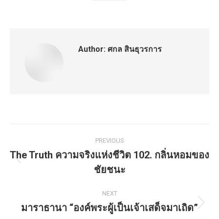
Author:
ศกล สินธุวรการ
Post
PREVIOUS
navigation
The Truth ความจริงแห่งชีวิต 102. กลิ่นหอมของ
Previous
ชัยชนะ
post:
NEXT
มาราธานา “องค์พระผู้เป็นเจ้าเสด็จมาเถิด”
Next