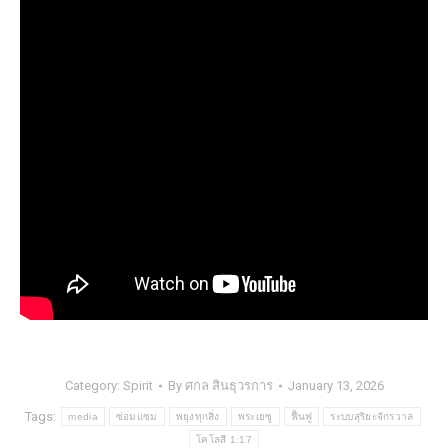
Category:
Spirit
By
ศกล สินธุวรการ
January 13, 2026
Tags:
media
ซ่อมแซม
พยุงทุกสิ่ง
พระเยซู
ฟื้นฟู
ระบบสุริยะจักรวาล
โคโลสี 1:17