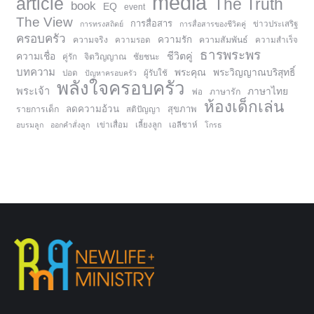
media
article
The Truth
book
EQ
event
The View
การสื่อสาร
การทรงสถิตย์
การสื่อสารของชีวิตคู่
ข่าวประเสริฐ
ครอบครัว
ความรัก
ความจริง
ความสัมพันธ์
ความรอด
ความสำเร็จ
ธารพระพร
ความเชื่อ
ชีวิตคู่
จิตวิญญาณ
ชัยชนะ
คู่รัก
บทความ
พระคุณ
พระวิญญาณบริสุทธิ์
ปอด
ปัญหาครอบครัว
ผู้รับใช้
พลังใจครอบครัว
พระเจ้า
ภาษาไทย
ภาษารัก
พ่อ
ห้องเด็กเล่น
ลดความอ้วน
สุขภาพ
รายการเด็ก
สติปัญญา
อบรมลูก
ออกคำสั่งลูก
เข่าเสื่อม
เลี้ยงลูก
เอลีชาห์
โกรธ