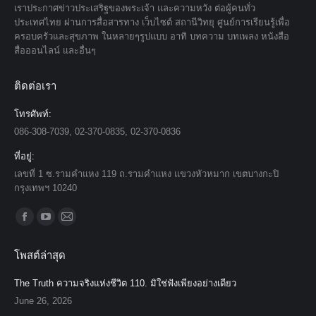
เราประกาศข่าวประเสริฐของพระเจ้า และความหวัง ต่อผู้คนทั่ว
ประเทศไทย ผ่านการสื่อสารทาง เว็บไซต์ สถานีวิทยุ ศูนย์การเรียนรู้เพื่อ
ครอบครัวและสุขภาพ ในหลายๆรูปแบบ อาทิ บทความ บทเพลง หนังสือ
สื่อออนไลน์ และอื่นๆ
ติดต่อเรา
โทรศัพท์:
086-308-7039, 02-370-0835, 02-370-0836
ที่อยู่:
เลขที่ 1 ซ.รามคำแหง 119 ถ.รามคำแหง แขวงหัวหมาก เขตบางกะปิ
กรุงเทพฯ 10240
Find us on:
Facebook
YouTube
Mail
page
page
page
โพสต์ล่าสุด
opens
opens
opens
in
in
in
The Truth ความจริงแห่งชีวิต 110. มิใช่ฟังเพียงอย่างเดียว
new
new
new
June 26, 2026