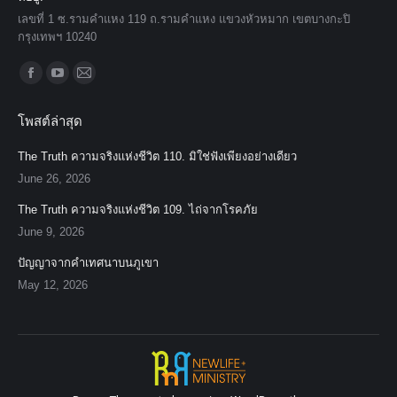
เลขที่ 1 ซ.รามคำแหง 119 ถ.รามคำแหง แขวงหัวหมาก เขตบางกะปิ
กรุงเทพฯ 10240
Find us on:
Facebook
YouTube
Mail
page
page
page
โพสต์ล่าสุด
opens
opens
opens
in
in
in
The Truth ความจริงแห่งชีวิต 110. มิใช่ฟังเพียงอย่างเดียว
new
new
new
June 26, 2026
window
window
window
The Truth ความจริงแห่งชีวิต 109. ไถ่จากโรคภัย
June 9, 2026
ปัญญาจากคำเทศนาบนภูเขา
May 12, 2026