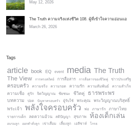
May 12, 2026
The Truth ความจริงแห่งชีวิต 108. ผู้ที่เข้าใจความอ่อนแอ
March 26, 2026
Tags
media
article
The Truth
book
EQ
event
The View
การสื่อสาร
การทรงสถิตย์
การสื่อสารของชีวิตคู่
ข่าวประเสริฐ
ครอบครัว
ความรัก
ความจริง
ความสัมพันธ์
ความรอด
ความสำเร็จ
ธารพระพร
ความเชื่อ
ชีวิตคู่
จิตวิญญาณ
ชัยชนะ
คู่รัก
บทความ
พระคุณ
พระวิญญาณบริสุทธิ์
ปอด
ปัญหาครอบครัว
ผู้รับใช้
พลังใจครอบครัว
พระเจ้า
ภาษาไทย
ภาษารัก
พ่อ
ห้องเด็กเล่น
ลดความอ้วน
สุขภาพ
รายการเด็ก
สติปัญญา
อบรมลูก
ออกคำสั่งลูก
เข่าเสื่อม
เลี้ยงลูก
เอลีชาห์
โกรธ