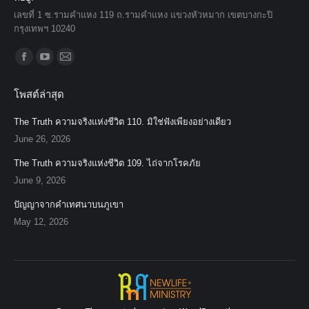
เลขที่ 1 ซ.รามคำแหง 119 ถ.รามคำแหง แขวงหัวหมาก เขตบางกะปิ
กรุงเทพฯ 10240
Find us on:
Facebook
YouTube
Mail
page
page
page
โพสต์ล่าสุด
opens
opens
opens
in
in
in
The Truth ความจริงแห่งชีวิต 110. มิใช่ฟังเพียงอย่างเดียว
new
new
new
June 26, 2026
window
window
window
The Truth ความจริงแห่งชีวิต 109. ไถ่จากโรคภัย
June 9, 2026
ปัญญาจากคำเทศนาบนภูเขา
May 12, 2026