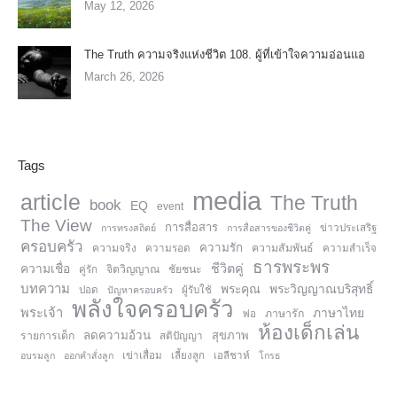
May 12, 2026
The Truth ความจริงแห่งชีวิต 108. ผู้ที่เข้าใจความอ่อนแอ
March 26, 2026
Tags
media
article
The Truth
book
EQ
event
The View
การสื่อสาร
การทรงสถิตย์
การสื่อสารของชีวิตคู่
ข่าวประเสริฐ
ครอบครัว
ความรัก
ความจริง
ความสัมพันธ์
ความรอด
ความสำเร็จ
ธารพระพร
ความเชื่อ
ชีวิตคู่
จิตวิญญาณ
ชัยชนะ
คู่รัก
บทความ
พระคุณ
พระวิญญาณบริสุทธิ์
ปอด
ปัญหาครอบครัว
ผู้รับใช้
พลังใจครอบครัว
พระเจ้า
ภาษาไทย
ภาษารัก
พ่อ
ห้องเด็กเล่น
ลดความอ้วน
สุขภาพ
รายการเด็ก
สติปัญญา
อบรมลูก
ออกคำสั่งลูก
เข่าเสื่อม
เลี้ยงลูก
เอลีชาห์
โกรธ