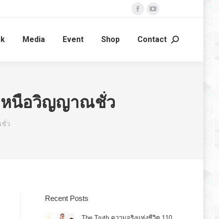
Facebook
YouTube
page
page
ok
Media
Event
Shop
Contact
opens
opens
Search:
in
in
new
new
window
window
เหนือวิญญาณชั่ว
ชั่ว
Recent Posts
The Truth ความจริงแห่งชีวิต 110.