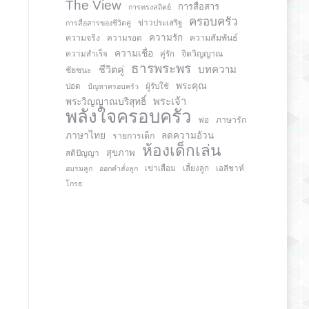
The View
การสื่อสาร
การทรงสถิตย์
ครอบครัว
การสื่อสารของชีวิตคู่
ข่าวประเสริฐ
ความรัก
ความจริง
ความสัมพันธ์
ความรอด
ความเชื่อ
จิตวิญญาณ
ความสำเร็จ
คู่รัก
ธารพระพร
บทความ
ชีวิตคู่
ชัยชนะ
พระคุณ
ปอด
ปัญหาครอบครัว
ผู้รับใช้
พระวิญญาณบริสุทธิ์
พระเจ้า
พลังใจครอบครัว
ภาษารัก
พ่อ
ภาษาไทย
ลดความอ้วน
รายการเด็ก
ห้องเด็กเล่น
สุขภาพ
สติปัญญา
อบรมลูก
ออกคำสั่งลูก
เข่าเสื่อม
เลี้ยงลูก
เอลีชาห์
โกรธ