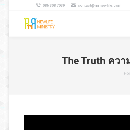
086 308 7039
contact@rnrnewlife.com
The Truth ความ
You
Ho