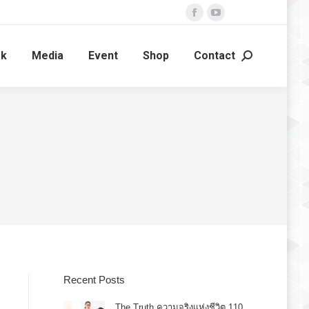
Facebook
YouTube
page
page
ok
Media
Event
Shop
Contact
opens
opens
Search:
in
in
new
new
window
window
Recent Posts
The Truth ความจริงแห่งชีวิต 110.