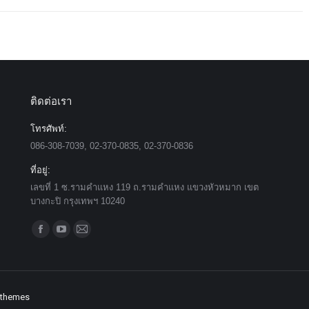
ติดต่อเรา
โทรศัพท์:
086-308-7039, 02-370-0835, 02-370-0836
ที่อยู่:
เลขที่ 1 ซ.รามคำแหง 119 ถ.รามคำแหง แขวงหัวหมาก เขต
บางกะปิ กรุงเทพฯ 10240
Find us on:
Facebook
YouTube
Mail
page
page
page
opens
opens
opens
in
in
in
 themes
new
new
new