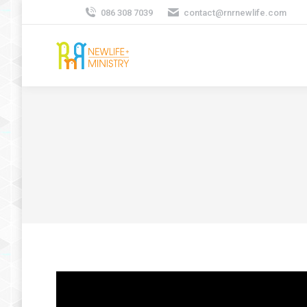
086 308 7039
contact@rnrnewlife.com