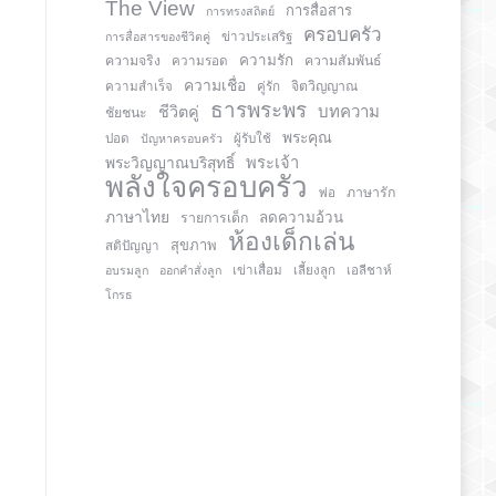
The View
การสื่อสาร
การทรงสถิตย์
ครอบครัว
การสื่อสารของชีวิตคู่
ข่าวประเสริฐ
ความรัก
ความจริง
ความสัมพันธ์
ความรอด
ความเชื่อ
จิตวิญญาณ
ความสำเร็จ
คู่รัก
ธารพระพร
บทความ
ชีวิตคู่
ชัยชนะ
พระคุณ
ปอด
ปัญหาครอบครัว
ผู้รับใช้
พระวิญญาณบริสุทธิ์
พระเจ้า
พลังใจครอบครัว
ภาษารัก
พ่อ
ภาษาไทย
ลดความอ้วน
รายการเด็ก
ห้องเด็กเล่น
สุขภาพ
สติปัญญา
อบรมลูก
ออกคำสั่งลูก
เข่าเสื่อม
เลี้ยงลูก
เอลีชาห์
โกรธ