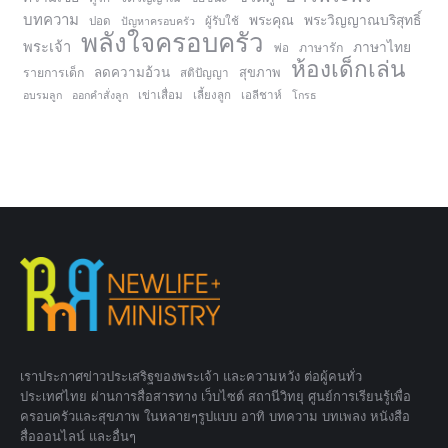
บทความ
พระคุณ
พระวิญญาณบริสุทธิ์
ปอด
ปัญหาครอบครัว
ผู้รับใช้
พลังใจครอบครัว
พระเจ้า
ภาษาไทย
ภาษารัก
พ่อ
ห้องเด็กเล่น
ลดความอ้วน
สุขภาพ
รายการเด็ก
สติปัญญา
อบรมลูก
ออกคำสั่งลูก
เข่าเสื่อม
เลี้ยงลูก
เอลีชาห์
โกรธ
เราประกาศข่าวประเสริฐของพระเจ้า และความหวัง ต่อผู้คนทั่ว
ประเทศไทย ผ่านการสื่อสารทาง เว็บไซต์ สถานีวิทยุ ศูนย์การเรียนรู้เพื่อ
ครอบครัวและสุขภาพ ในหลายๆรูปแบบ อาทิ บทความ บทเพลง หนังสือ
สื่อออนไลน์ และอื่นๆ