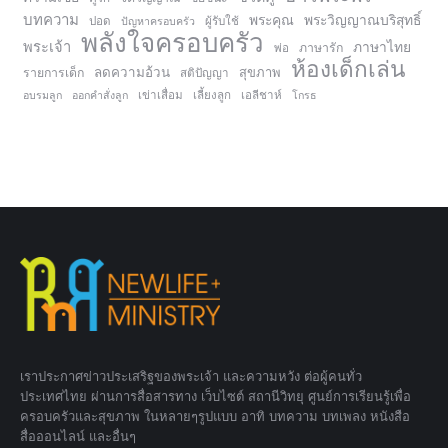
บทความ
พระคุณ
พระวิญญาณบริสุทธิ์
ปอด
ปัญหาครอบครัว
ผู้รับใช้
พลังใจครอบครัว
พระเจ้า
ภาษาไทย
ภาษารัก
พ่อ
ห้องเด็กเล่น
ลดความอ้วน
สุขภาพ
รายการเด็ก
สติปัญญา
อบรมลูก
ออกคำสั่งลูก
เข่าเสื่อม
เลี้ยงลูก
เอลีชาห์
โกรธ
เราประกาศข่าวประเสริฐของพระเจ้า และความหวัง ต่อผู้คนทั่ว
ประเทศไทย ผ่านการสื่อสารทาง เว็บไซต์ สถานีวิทยุ ศูนย์การเรียนรู้เพื่อ
ครอบครัวและสุขภาพ ในหลายๆรูปแบบ อาทิ บทความ บทเพลง หนังสือ
สื่อออนไลน์ และอื่นๆ