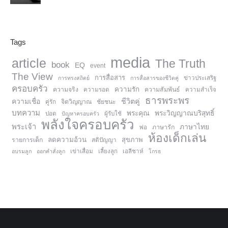
Tags
media
article
The Truth
book
EQ
event
The View
การสื่อสาร
การทรงสถิตย์
การสื่อสารของชีวิตคู่
ข่าวประเสริฐ
ครอบครัว
ความรัก
ความจริง
ความสัมพันธ์
ความรอด
ความสำเร็จ
ธารพระพร
ความเชื่อ
ชีวิตคู่
จิตวิญญาณ
ชัยชนะ
คู่รัก
บทความ
พระคุณ
พระวิญญาณบริสุทธิ์
ปอด
ปัญหาครอบครัว
ผู้รับใช้
พลังใจครอบครัว
พระเจ้า
ภาษาไทย
ภาษารัก
พ่อ
ห้องเด็กเล่น
ลดความอ้วน
สุขภาพ
รายการเด็ก
สติปัญญา
อบรมลูก
ออกคำสั่งลูก
เข่าเสื่อม
เลี้ยงลูก
เอลีชาห์
โกรธ