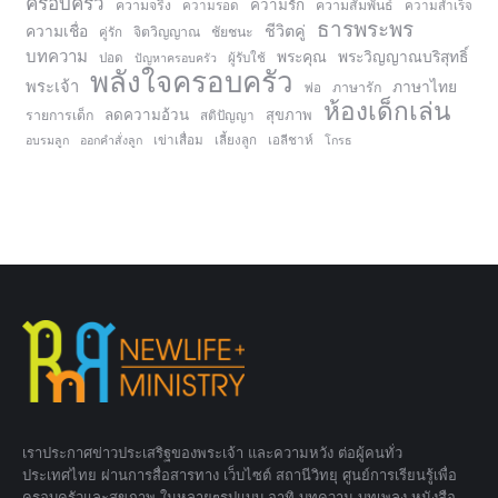
ครอบครัว
ความรัก
ความจริง
ความสัมพันธ์
ความรอด
ความสำเร็จ
ธารพระพร
ความเชื่อ
ชีวิตคู่
จิตวิญญาณ
ชัยชนะ
คู่รัก
บทความ
พระคุณ
พระวิญญาณบริสุทธิ์
ปอด
ปัญหาครอบครัว
ผู้รับใช้
พลังใจครอบครัว
พระเจ้า
ภาษาไทย
ภาษารัก
พ่อ
ห้องเด็กเล่น
ลดความอ้วน
สุขภาพ
รายการเด็ก
สติปัญญา
อบรมลูก
ออกคำสั่งลูก
เข่าเสื่อม
เลี้ยงลูก
เอลีชาห์
โกรธ
เราประกาศข่าวประเสริฐของพระเจ้า และความหวัง ต่อผู้คนทั่ว
ประเทศไทย ผ่านการสื่อสารทาง เว็บไซต์ สถานีวิทยุ ศูนย์การเรียนรู้เพื่อ
ครอบครัวและสุขภาพ ในหลายๆรูปแบบ อาทิ บทความ บทเพลง หนังสือ