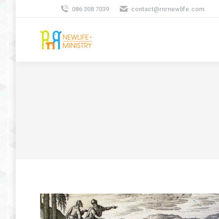
086 308 7039
contact@rnrnewlife.com