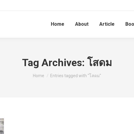
Home
About
Article
Bo
Tag Archives:
โสดม
You are here:
Home
Entries tagged with "โสดม"