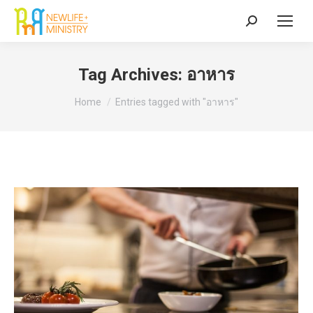
Search:
Tag Archives:
อาหาร
You are here:
Home
Entries tagged with "อาหาร"