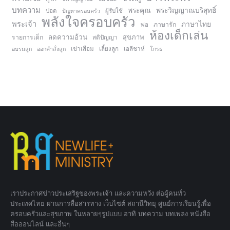
บทความ
พระคุณ
พระวิญญาณบริสุทธิ์
ปอด
ปัญหาครอบครัว
ผู้รับใช้
พลังใจครอบครัว
พระเจ้า
ภาษาไทย
ภาษารัก
พ่อ
ห้องเด็กเล่น
ลดความอ้วน
สุขภาพ
รายการเด็ก
สติปัญญา
อบรมลูก
ออกคำสั่งลูก
เข่าเสื่อม
เลี้ยงลูก
เอลีชาห์
โกรธ
เราประกาศข่าวประเสริฐของพระเจ้า และความหวัง ต่อผู้คนทั่ว
ประเทศไทย ผ่านการสื่อสารทาง เว็บไซต์ สถานีวิทยุ ศูนย์การเรียนรู้เพื่อ
ครอบครัวและสุขภาพ ในหลายๆรูปแบบ อาทิ บทความ บทเพลง หนังสือ
สื่อออนไลน์ และอื่นๆ